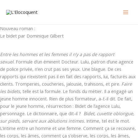
Aller
au
contenu
Nouveau roman :
Le bidet par Dominique Gilbert
Entre les hommes et les femmes il n’y a pas de rapport
sexuel
. Formule d’un éminent Docteur. Lulu, patron d’une agence
de police privée, n’en crut pas ses yeux. Une blague. De ces
rapports qui n’existent pas il en fait des rapports, lui, facturés aux
clients. Tromperies, coucheries, jalousie, trahisons, et pire.
Faire
les bidets
, telle est la formule. Le fonds du métier. Il a engagé un
jeune homme innocent. Rien de plus formateur, a-t-il dit. De fait,
pour le jeune homme, résurrection : Bidet de l’agence Lulu,
personnage. Le dictionnaire, que dit-il ?
Bidet
,
cuvette oblongue,
sur pieds, servant aux ablutions intimes.
Intime, tel est le mot.
L’intime entre un homme et une femme. Comment ça se recouvre,
les corps, les âmes, comment ça s’observe, les corps, les âmes,