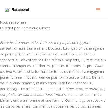
Aller
au
contenu
Nouveau roman :
Le bidet par Dominique Gilbert
Entre les hommes et les femmes il n’y a pas de rapport
sexuel
. Formule d’un éminent Docteur. Lulu, patron d’une agence
de police privée, n’en crut pas ses yeux. Une blague. De ces
rapports qui n’existent pas il en fait des rapports, lui, facturés aux
clients. Tromperies, coucheries, jalousie, trahisons, et pire.
Faire
les bidets
, telle est la formule. Le fonds du métier. Il a engagé un
jeune homme innocent. Rien de plus formateur, a-t-il dit. De fait,
pour le jeune homme, résurrection : Bidet de l’agence Lulu,
personnage. Le dictionnaire, que dit-il ?
Bidet
,
cuvette oblongue,
sur pieds, servant aux ablutions intimes.
Intime, tel est le mot.
L’intime entre un homme et une femme. Comment ça se recouvre,
les corps, les âmes, comment ça s’observe, les corps, les âmes,